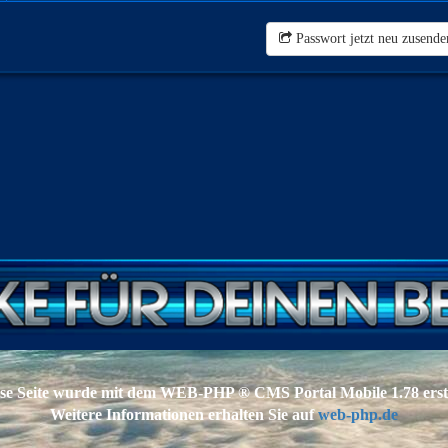
Passwort jetzt neu zusende
se Seite wurde mit dem WEB-PHP ® CMS Portal Mobile 1.78 erste
Weitere Informationen erhalten Sie auf
web-php.de