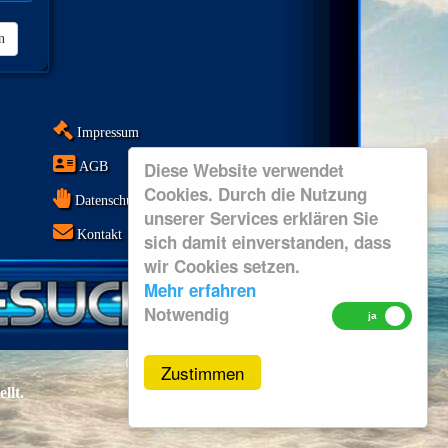
n
Impressum
Diese Website verwendet
AGB
Cookies. Durch die Nutzung
Datenschutz
unserer Services erklären Sie
Kontakt
sich damit einverstanden, dass
wir Cookies setzen.
Mehr erfahren
Notwendig
@ copyright 2025 by Ilonka Alpári
Zustimmen
llt.